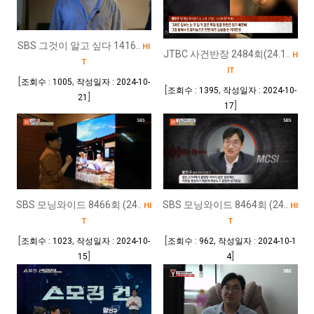
SBS 그것이 알고 싶다 1416..
HI
JTBC 사건반장 2484회(24.1..
H
T
IT
[
,
조회수 : 1005
작성일자 : 2024-10-
[
,
조회수 : 1395
작성일자 : 2024-10-
]
21
]
17
SBS 모닝와이드 8466회 (24..
SBS 모닝와이드 8464회 (24..
HI
HI
T
T
[
,
[
,
조회수 : 1023
작성일자 : 2024-10-
조회수 : 962
작성일자 : 2024-10-1
]
]
15
4