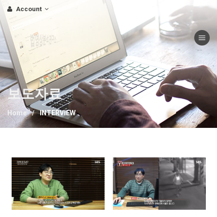
Account
Toggle nav
보도자료
Home
INTERVIEW